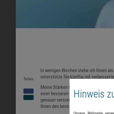
In wenigen Wochen stehe ich Ihnen als
unterstütze Sie künftig mit verbessert
Teilen
Meine Stärken liegen vor allem darin, s
Hinweis z
einer besseren Spracherkennung und o
genauer verstehen und bearbeiten. Zud
Ihnen den bestmöglichen Service zu bie
Unsere Webseite verwe