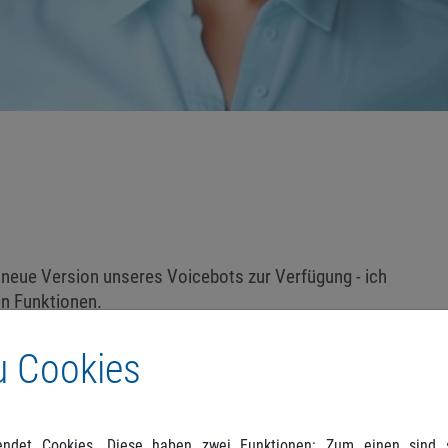
 neue Version unseres Voicebots zur Verfügung - ich
en Funktionen.
chnell und präzise auf Ihre Anfragen zu reagieren. Dank
u Cookies
ptimierten Zahlenerkennung kann ich Ihre Anliegen noch
em verbessere ich kontinuierlich meine Fähigkeiten, um
ten – und das rund um die Uhr.
ndet Cookies. Diese haben zwei Funktionen: Zum einen sind si