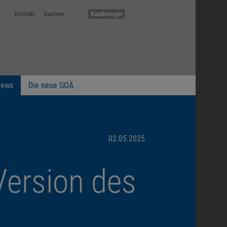
Kontakt
Karriere
Kundenlogin
ews
Die neue GOÄ
02.05.2025
 Version des