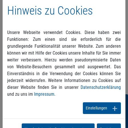
Manipulative Kommunikation
Sa, 08.02.2020,
Hinweis zu Cookies
11.00 - 12.30 Uhr
Die Teilnahme ist kostenfrei
.
Details zu den Seminaren finden Sie auch unter
Unsere Webseite verwendet Cookies. Diese haben zwei
www.pvs-akademie.de
Funktionen: Zum einen sind sie erforderlich für die
grundlegende Funktionalität unserer Website. Zum anderen
Und natürlich freuen wir uns auch auf Ihren Besuch
können wir mit Hilfe der Cookies unsere Inhalte für Sie immer
an unserem
Messestand 4A30
in
Halle 4
. Bitte
weiter verbessern. Hierzu werden pseudonymisierte Daten
kontaktieren Sie uns für kostenfreien Messe-
von Website-Besuchern gesammelt und ausgewertet. Das
Tickets über info@pvs-bw.de.
Einverständnis in die Verwendung der Cookies können Sie
jederzeit widerrufen. Weitere Informationen zu Cookies auf
dieser Website finden Sie in unserer
Datenschutzerklärung
und zu uns im
Impressum
.
Folgen
Einstellungen
Sie
uns!