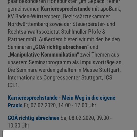
paar besonderen Höhepunkten „im Gepäck“: einer
gemeinsamen
Karrieresprechstunde
mit apoBank,
KV Baden-Württemberg, Bezirksärztekammer
Nordwürttemberg sowie der Steuerberater- und
Rechtsanwaltssozietät Stuhlmüller Pfofe &
Partner mbB. Außerdem bieten wir mit den beiden
Seminaren
„GOÄ richtig abrechnen“
und
„Manipulative Kommunikation“
zwei Themen aus
unserem Seminarprogramm als Impulsvorträge an.
Die Seminare werden gehalten in Messe Stuttgart,
Internationales Congresscenter Stuttgart, ICS
C3.1.
Karrieresprechstunde - Mein Weg in die eigene
Praxis
Fr, 07.02.2020, 14.00 - 17.00 Uhr
GOÄ richtig abrechnen
Sa, 08.02.2020, 09.00 -
10.30 Uhr