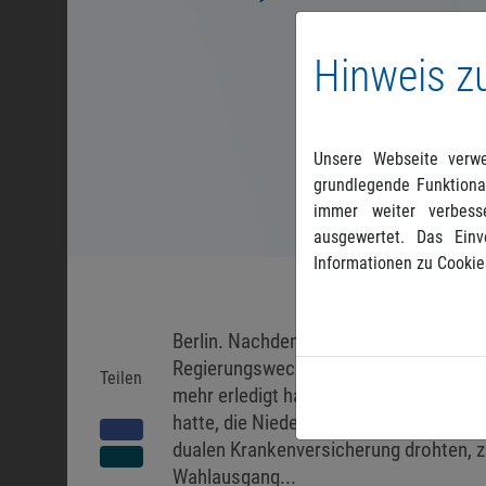
Hinweis z
Unsere Webseite verwe
grundlegende Funktional
immer weiter verbess
ausgewertet. Das Einv
Informationen zu Cookie
Berlin. Nachdem FDP und Grüne aus de
Regierungswechsels hervorgegangen si
Teilen
mehr erledigt haben. Der PVS-Verband,
hatte, die Niedergelassenen Ärzten im
dualen Krankenversicherung drohten, z
Wahlausgang...