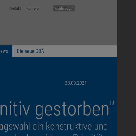
Kontakt
Karriere
Kundenlogin
ews
Die neue GOÄ
28.09.2021
nitiv gestorben"
agswahl ein konstruktive und