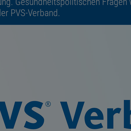
ng. Gesundheitspolitischen Fragen 
der PVS-Verband.