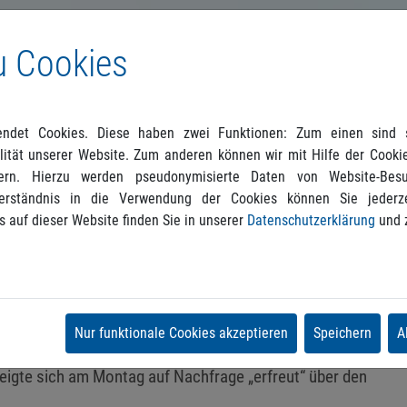
u Cookies
ndet Cookies. Diese haben zwei Funktionen: Zum einen sind si
ität unserer Website. Zum anderen können wir mit Hilfe der Cookie
ern. Hierzu werden pseudonymisierte Daten von Website-Be
erständnis in die Verwendung der Cookies können Sie jederze
s auf dieser Website finden Sie in unserer
Datenschutzerklärung
und 
r Bundestagswahl als alleinige Königsmacher eines
nd, dürfte sich das Thema Bürgerversicherung einmal
 der unlängst erst die
Einkommensverluste vorgerechnet
Nur funktionale Cookies akzeptieren
Speichern
A
 Falle eines rot-rot-grün angeschobenen Ausstiegs aus der
eigte sich am Montag auf Nachfrage „erfreut“ über den