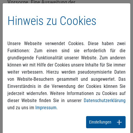
Vorsorge. Eine Ausweitung der
Umlagefinanzierung heißt, sehenden Auges den
sozialen Frieden zu gefährden.“
Hinweis zu Cookies
Käme es trotzdem zur Einführung einer
Bürgerversicherung, müsste unweigerlich der
Unsere Webseite verwendet Cookies. Diese haben zwei
Leistungskatalog eingefroren, wenn nicht reduziert
Funktionen: Zum einen sind sie erforderlich für die
werden. „Die gute und auch in Zukunft
grundlegende Funktionalität unserer Website. Zum anderen
gute medizinische Versorgung würde damit auf
können wir mit Hilfe der Cookies unsere Inhalte für Sie immer
dem Altar einer sozialen Gerechtigkeit
weiter verbessern. Hierzu werden pseudonymisierte Daten
geopfert, die keine ist“, so Tilgner. Der PVS
von Website-Besuchern gesammelt und ausgewertet. Das
Verband fordert die Politik auf, die Ergebnisse der
Einverständnis in die Verwendung der Cookies können Sie
Bertelsmann-Studie ernst zu nehmen. Der Zugang
jederzeit widerrufen. Weitere Informationen zu Cookies auf
zur privaten Krankenversicherung muss
dieser Website finden Sie in unserer
Datenschutzerklärung
erleichtert und die Diskussion um eine
und zu uns im
Impressum
.
Pflegevollversicherung beendet werden. „Ein
Lösungsansatz ist die Absenkung der
Einstellungen
Versicherungspflichtgrenze. Wir sollten aber auch