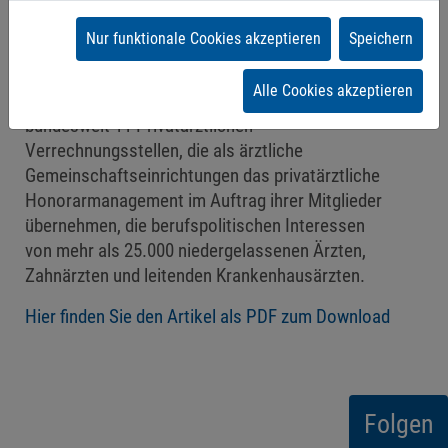
grundsätzlich über eine Weiterentwicklung unseres
Sozialversicherungssystems nachdenken,
Nur funktionale Cookies akzeptieren
Speichern
in dem Eigenvorsorge und Grundversorgung neu
zueinander ins Verhältnis gesetzt werden.“
Alle Cookies akzeptieren
Der PVS Verband vertritt als Dachorganisation von
bundesweit 11 Privatärztlichen
Verrechnungsstellen, die als ärztliche
Gemeinschaftseinrichtungen das privatärztliche
Honorarmanagement im Auftrag ihrer Mitglieder
übernehmen, die berufspolitischen Interessen
von mehr als 25.000 niedergelassenen Ärzten,
Zahnärzten und leitenden Krankenhausärzten.
Hier finden Sie den Artikel als PDF zum Download
Folgen