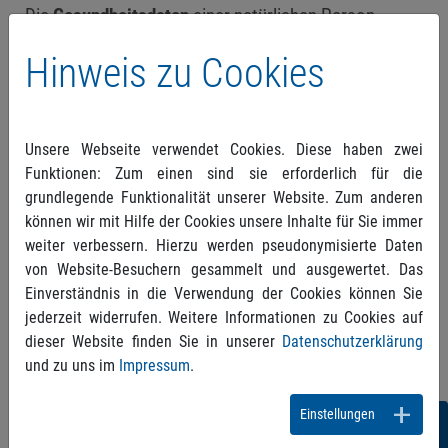
Die
Gesundheitsdaten
einer natürlichen Person
fallen unter die
besonderen Kategorien
Hinweis zu Cookies
personenbezogener Daten
und sind als solche
durch den Datenschutz besonders geschützt, nicht
erst mit Umsetzung der
Datenschutzgrundverordnung (DSGVO). Ob nun
Unsere Webseite verwendet Cookies. Diese haben zwei
analog oder automatisiert, die Verarbeitung
Funktionen: Zum einen sind sie erforderlich für die
solcher Daten bedarf eines
erhöhten Maßes an
grundlegende Funktionalität unserer Website. Zum anderen
Sorgfalt und Sicherungsmaßnahmen
.
können wir mit Hilfe der Cookies unsere Inhalte für Sie immer
weiter verbessern. Hierzu werden pseudonymisierte Daten
Was Sie alles dabei beachten müssen, erfahren Sie
von Website-Besuchern gesammelt und ausgewertet. Das
hier
bei unserem Partner
www.datenschutz.org
.
Einverständnis in die Verwendung der Cookies können Sie
jederzeit widerrufen. Weitere Informationen zu Cookies auf
dieser Website finden Sie in unserer
Datenschutzerklärung
und zu uns im
Impressum
.
Einstellungen
Folgen